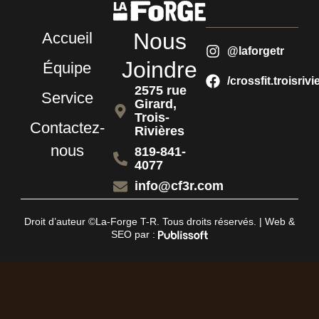
Nous
Accueil
@laforgetr
Joindre
Équipe
/crossfit.troisrivi
2575 rue
Service
Girard,
Trois-
Contactez-
Rivières
nous
819-841-
4077
info@cf3r.com
Droit d’auteur ©La-Forge T-R. Tous droits réservés. | Web &
SEO par :