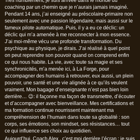
Très humblement, je suis arrivée dans le monde du
coaching par un chemin que je n’aurais jamais imaginé.
Pendant 14 ans, j’ai enseigné au préscolaire-primaire non
seulement avec une passion légendaire, mais aussi sur le
fameux pilote automatique. Puis, il y a eu ce déclic: un
déclic qui m’a amenée à me reconnecter à mon essence.
J’ai moi-même vécu une profonde transformation. Du
psychique au physique, je dirais. J’ai réalisé à quel point
on peut reprendre son pouvoir quand on comprend enfin
ce qui nous habite. La vie, avec toute sa magie et ses
synchronicités, m’a menée ici, à La Forge, pour
accompagner des humains à retrouver, eux aussi, un plein
pouvoir, une santé et une vie alignée à ce qu’ils veulent
vraiment. Mon bagage d’enseignante n’est pas bien loin
derrière… 😉: il façonne ma façon de transmettre, d’écouter
et d’accompagner avec bienveillance. Mes certifications et
ma formation continue nourrissent maintenant ma
compréhension de l’humain dans toute sa globalité : son
corps, ses émotions, son mindset, ses résistances… tout
ce qui influence ses choix au quotidien.
Aujourd’hui, Coach Alex , c’est moi derrière l’écran : je suis