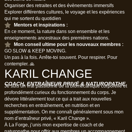
Organiser des retraites et des évènements immersifs
Explorer différentes cultures, le voyage et les expériences
qui me sortent du quotidien
Mentors et inspirations :
En ce moment, la nature dans son ensemble et les
enseignements ancestraux des premières nations.
Mon conseil ultime pour les nouveaux membres :
GO SLOW & KEEP MOVING.
Un pas à la fois. Arrête-toi souvent. Pour respirer. Pour
contempler. 🙏
KARIL CHANGE
COACH, ENTRAÎNEUR PRIVÉ & NATUROPATHE
Je suis un vrai passionné de la biomécanique corporelle et
profondément curieux du fonctionnement du corps. Je
dévore littéralement tout ce qui a trait aux nouvelles
recherches en entraînement, en nutrition et en
supplémentation. On me connaît généralement sous mon
nom d’entraîneur privé, « Karil Change ».
À La Forge, j’unis mon expertise de coach et de
naturopathe pour offrir aux membres un accompagnement